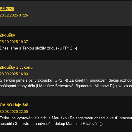
PF 2026
20.12.2025 07:26
Zkoušky
25.10.2025 19:37
Dnes jsme s Terkou složily zkoušku FPr 2 :-)
Zkoušky z výkonu
28.09.2025 16:03
S Terkou jsme složily zkoušku IGP2 :-)) Za korektní posouzení děkuji rozho
našlapání stopy děkuji Marušce Šebestové, figurantovi Milanovi Rýglovi za 
OV NO Hajniště
30.08.2025 22:55
Terka na výstavě v Hajništi s Maruškou Reisngerovou obsadila ve tř. pracovní
obsadila 3. místo - za odvodění děkuji Marcelce Pilařové :-))