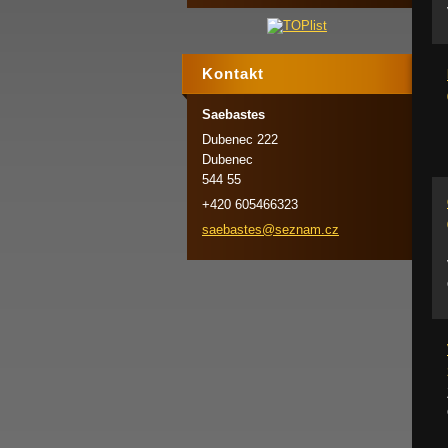
Kontakt
Saebastes
Dubenec 222
Dubenec
544 55
+420 605466323
saebaste
s@seznam
.cz