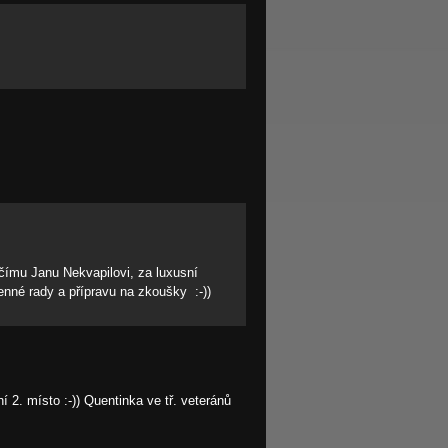
dčímu Janu Nekvapilovi, za luxusní
cenné rady a přípravu na zkoušky :-))
 2. místo :-)) Quentinka ve tř. veteránů