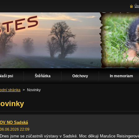
Úv
Naši psi
Štěňátka
Odchovy
In memoriam
odní stránka
>
Novinky
ovinky
OV NO Sadská
06.06.2026 22:09
Dnes jsme se zúčastnili výstavy v Sadské. Moc děkuji Marušce Reisingerové