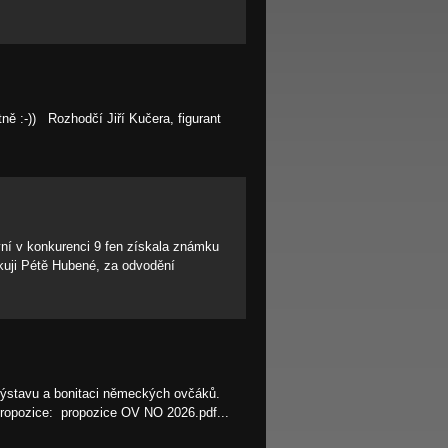
ě :-)) Rozhodčí Jiří Kučera, figurant
vní v konkurenci 9 fen získala známku
ěkuji Pétě Hubené, za odvodění
výstavu a bonitaci německých ovčáků.
ropozice: propozice OV NO 2026.pdf...