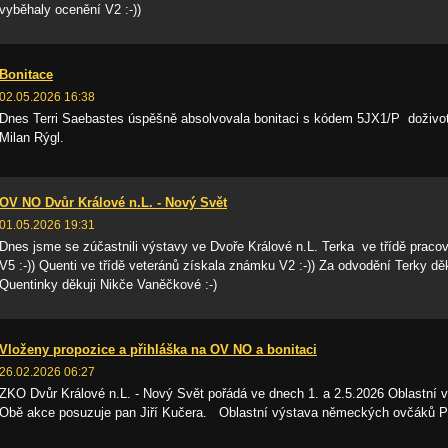
vyběhaly ocenění V2 :-))
Bonitace
02.05.2026 16:38
Dnes Terri Saebastes úspěšně absolvovala bonitaci s kódem 5JX1/P doživotn
Milan Rýgl.
OV NO Dvůr Králové n.L. - Nový Svět
01.05.2026 19:31
Dnes jsme se zúčastnili výstavy ve Dvoře Králové n.L. Terka ve třídě praco
V5 :-)) Quenti ve třídě veteránů získala známku V2 :-)) Za odvodění Terky d
Quentinky děkuji Nikče Vaněčkové :-)
Vloženy propozice a přihláška na OV NO a bonitaci
26.02.2026 06:27
ZKO Dvůr Králové n.L. - Nový Svět pořádá ve dnech 1. a 2.5.2026 Oblastní 
Obě akce posuzuje pan Jiří Kučera. Oblastní výstava německých ovčáků P