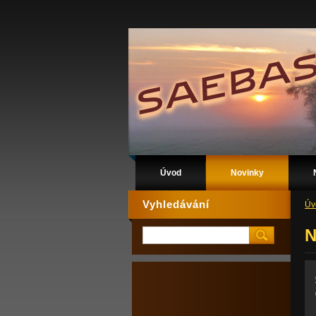
Úvod
Novinky
Vyhledávání
Úv
N