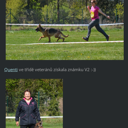
Quenti
ve třídě veteránů získala známku V2 :-))