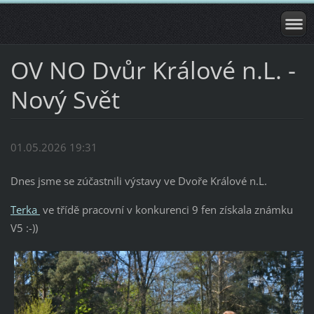
OV NO Dvůr Králové n.L. -
Nový Svět
01.05.2026 19:31
Dnes jsme se zúčastnili výstavy ve Dvoře Králové n.L.
Terka
ve třídě pracovní v konkurenci 9 fen získala známku
V5 :-))