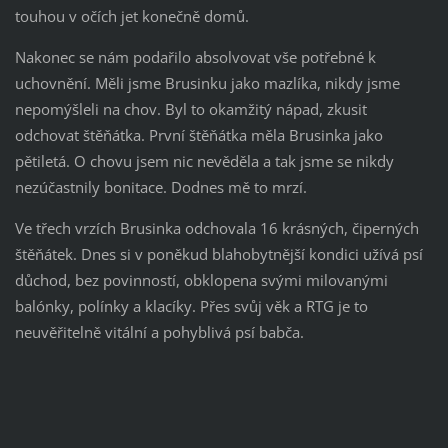
touhou v očích jet konečně domů.
Nakonec se nám podařilo absolvovat vše potřebné k
uchovnění. Měli jsme Brusinku jako mazlíka, nikdy jsme
nepomýšleli na chov. Byl to okamžitý nápad, zkusit
odchovat štěňátka. První štěňátka měla Brusinka jako
pětiletá. O chovu jsem nic nevěděla a tak jsme se nikdy
nezúčastnily bonitace. Dodnes mě to mrzí.
Ve třech vrzích Brusinka odchovala 16 krásných, čiperných
štěňátek. Dnes si v poněkud blahobytnější kondici užívá psí
důchod, bez povinností, obklopena svými milovanými
balónky, polínky a klacíky. Přes svůj věk a RTG je to
neuvěřitelně vitální a pohyblivá psí babča.