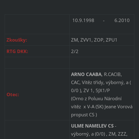
10.9.1998 - 6.2010
Zkoušky:
ZM, ZVV1, ZOP, ZPU1
RTG DKK:
2/2
ARNO CAABA
, R.CACIB,
CAC, Vítěz třídy, výborný, a (
0/0 ), ZV 1, 5JX1/P
Otec:
(Orno z Poluxu Národní
vítěz x V-A (SK) Jeane Vorová
propust CS )
ULME NAMELEV CS
-
výborný, a (0/0) , ZM, ZZZ,