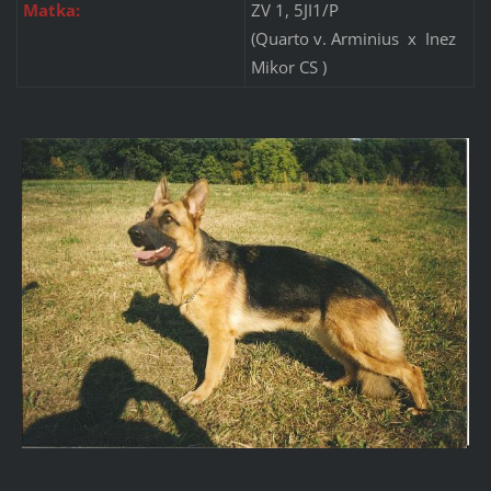
Matka:
ZV 1, 5JI1/P
(Quarto v. Arminius x Inez
Mikor CS )