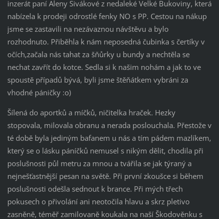
inzerát paní Aleny Sivákové z nedaleké Velké Bukoviny, která
nabízela k prodeji odrostlé fenky NO s PP. Cestou na nákup
jsme se zastavili na nezávaznou návštěvu a bylo
rozhodnuto. Přiběhla k nám neposedná čubinka s čertíky v
očích,začala nás tahat za šňůrky u bundy a nechtěla se
nechat zavřít do kotce. Sedla si k našim nohám a jak to ve
spoustě případů bývá, byli jsme štěňátkem vybráni za
vhodné páničky :o)
Šílená do aportků a míčků, ničitelka hraček. Hezky
stopovala, milovala obranu a nerada poslouchala. Přestože v
té době byla jediným bafanem u nás a tím pádem mazlíkem,
který se o lásku páníčků nemusel s nikým dělit, chodila při
poslušnosti půl metru za mnou a tvářila se jak týraný a
nejnešťastnější pesan na světě. Při první zkoušce si během
poslušnosti odešla sednout k brance. Při mých třech
pokusech o přivolání ani neotočila hlavu a skrz pletivo
zasněně, téměř zamilovaně koukala na naší Škodověnku s