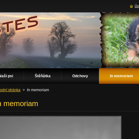
Úv
Naši psi
Štěňátka
Odchovy
In memoriam
odní stránka
>
In memoriam
n memoriam