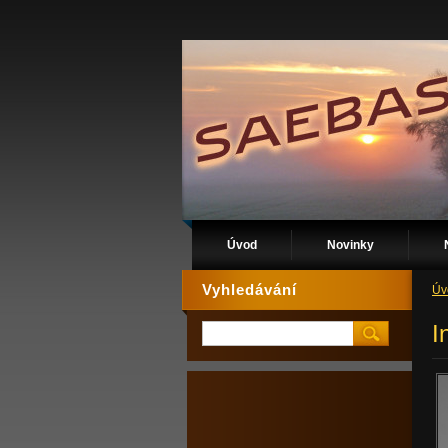
Úvod
Novinky
Vyhledávání
Úv
I