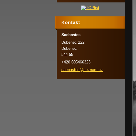
Kontakt
Saebastes
Dubenec 222
Dubenec
544 55
+420 605466323
saebaste
s@seznam
.cz