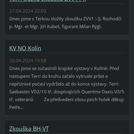
27.04.2024 22:03
Dnes jsme s Terkou složily zkoušku ZVV1 :-)). Rozhodčí
p. Mgr. et Mgr. Jiří Kubeš, figurant Milan Rýgl.
KV NO Kolín
20.04.2024 19:58
Dnes jsme se zúčastníli krajské výstavy v Kolíně. Před
nástupem Terri do kruhu začalo vytrvale pršet a
nepříznivé počasí vydrželo až do konce výstavy. Terri
Saebastes VD2/10 tř. dospívajících Quentine Daxis V3/5
tř. veteránů Za předvedení obou psích holek děkuji
Petře...
Zkouška BH-VT