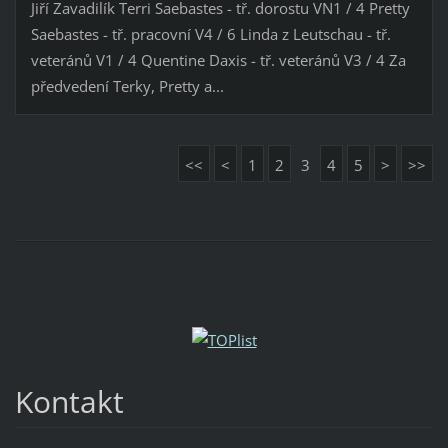
Jiří Zavadilík Terri Saebastes - tř. dorostu VN1 / 4 Pretty
Saebastes - tř. pracovní V4 / 6 Linda z Leutschau - tř.
veteránů V1 / 4 Quentine Daxis - tř. veteránů V3 / 4 Za
předvedení Terky, Pretty a...
<<
<
1
2
3
4
5
>
>>
Kontakt