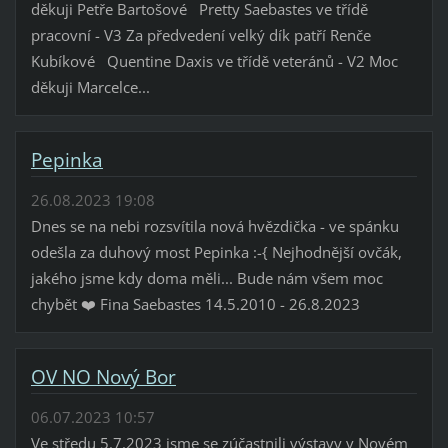
děkuji Petře Bartošové Pretty Saebastes ve třídě
pracovní - V3 Za předvedení velký dík patří Renče
Kubíkové Quentine Daxis ve třídě veteránů - V2 Moc
děkuji Marcelce...
Pepinka
26.08.2023 19:08
Dnes se na nebi rozsvítila nová hvězdička - ve spánku
odešla za duhový most Pepinka :-{ Nejhodnější ovčák,
jakého jsme kdy doma měli... Bude nám všem moc
chybět ❤️ Fina Saebastes 14.5.2010 - 26.8.2023
OV NO Nový Bor
06.07.2023 10:57
Ve středu 5.7.2023 jsme se zúčastnili výstavy v Novém