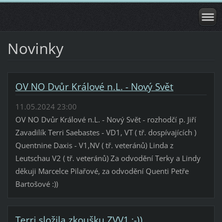
Novinky
OV NO Dvůr Králové n.L. - Nový Svět
11.05.2024 23:00
OV NO Dvůr Králové n.L. - Nový Svět - rozhodčí p. Jiří
Zavadilík Terri Saebastes - VD1, VT ( tř. dospívajících )
Quentnine Daxis - V1,NV ( tř. veteránů) Linda z
Leutschau V2 ( tř. veteránů) Za odvodění Terky a Lindy
děkuji Marcelce Pilařové, za odvodění Quenti Petře
Bartošové :))
Terri složila zkoušku ZVV1 :-))