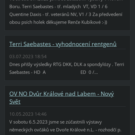
Boru. Terri Saebastes - tř. mladých VT, VD 1 / 6
Quentine Daxis - tř. veteránů NV, V1 / 3 Za předvedení
obou psích holek děkujeme Renče Kubíkové :-))
Terri Saebastes - vyhodnocení rentgenů
03.07.2023 18:54
Dnes přišly výsledky RTG DKK, DLK a spondylózy . Terri
Saebastes - HD A ED 0 /...
OV NO Dvůr Králové nad Labem - Nový
Svět
10.05.2023 14:46
V sobotu 6.5.2023 jsme se zúčastnili výstavy
německých ovčáků ve Dvoře Králové n.L. - rozhodčí p.