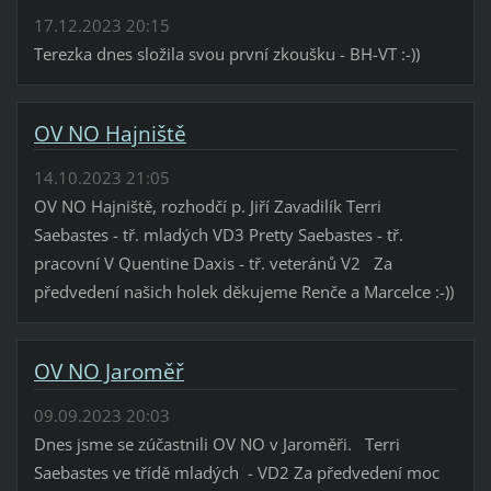
17.12.2023 20:15
Terezka dnes složila svou první zkoušku - BH-VT :-))
OV NO Hajniště
14.10.2023 21:05
OV NO Hajniště, rozhodčí p. Jiří Zavadilík Terri
Saebastes - tř. mladých VD3 Pretty Saebastes - tř.
pracovní V Quentine Daxis - tř. veteránů V2 Za
předvedení našich holek děkujeme Renče a Marcelce :-))
OV NO Jaroměř
09.09.2023 20:03
Dnes jsme se zúčastnili OV NO v Jaroměři. Terri
Saebastes ve třídě mladých - VD2 Za předvedení moc