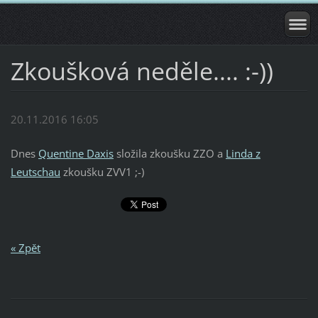
Zkoušková neděle.... :-))
20.11.2016 16:05
Dnes
Quentine Daxis
složila zkoušku ZZO a
Linda z
Leutschau
zkoušku ZVV1 ;-)
« Zpět