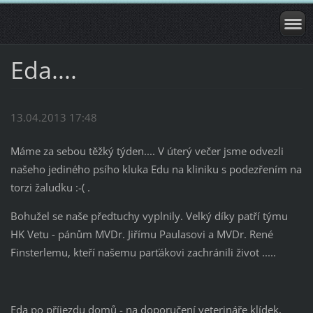
Eda....
13.04.2013 17:48
Máme za sebou těžký týden.... V úterý večer jsme odvezli
našeho jediného psího kluka Edu na kliniku s podezřením na
torzi žaludku :-( .
Bohužel se naše předtuchy vyplnily. Velký díky patří týmu
HK Vetu - pánům MVDr. Jiřímu Paulasovi a MVDr. René
Finsterlemu, kteří našemu parťákovi zachránili život .....
Eda po příjezdu domů - na doporučení veterináře klídek,