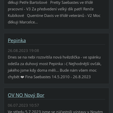
děkuji Petře Bartošové Pretty Saebastes ve třídě
pracovní - V3 Za předvedení velký dík patří Renče
Kubíkové Quentine Daxis ve třídě veteránů - V2 Moc
děkuji Marcelce...
Pepinka
26.08.2023 19:08
Dnes se na nebi rozsvítila nová hvězdička - ve spánku
odešla za duhový most Pepinka :-{ Nejhodnější ovčák,
jakého jsme kdy doma měli... Bude nám všem moc
chybět ❤️ Fina Saebastes 14.5.2010 - 26.8.2023
OV NO Nový Bor
06.07.2023 10:57
Ve středu 5.7.2023 jsme se zúčastnili výstavy v Novém