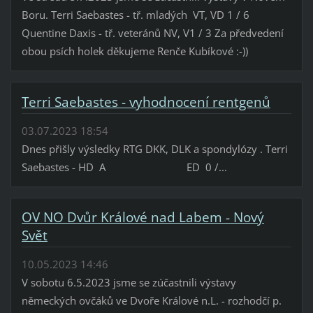
Boru. Terri Saebastes - tř. mladých VT, VD 1 / 6
Quentine Daxis - tř. veteránů NV, V1 / 3 Za předvedení
obou psích holek děkujeme Renče Kubíkové :-))
Terri Saebastes - vyhodnocení rentgenů
03.07.2023 18:54
Dnes přišly výsledky RTG DKK, DLK a spondylózy . Terri
Saebastes - HD A ED 0 /...
OV NO Dvůr Králové nad Labem - Nový
Svět
10.05.2023 14:46
V sobotu 6.5.2023 jsme se zúčastnili výstavy
německých ovčáků ve Dvoře Králové n.L. - rozhodčí p.