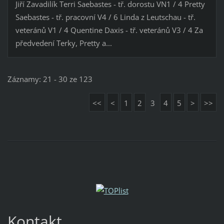
Jiří Zavadilík Terri Saebastes - tř. dorostu VN1 / 4 Pretty
Saebastes - tř. pracovní V4 / 6 Linda z Leutschau - tř.
veteránů V1 / 4 Quentine Daxis - tř. veteránů V3 / 4 Za
předvedení Terky, Pretty a...
Záznamy: 21 - 30 ze 123
<<
<
1
2
3
4
5
>
>>
Kontakt