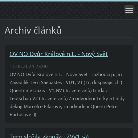
Archiv článků
OV NO Dvůr Králové n.L. - Nový Svět
11.05.2024 23:00
OV NO Dvůr Králové n.L. - Nový Svět - rozhodčí p. Jiří
Zavadilík Terri Saebastes - VD1, VT ( tř. dospívajících )
Quentnine Daxis - V1,NV ( tř. veteránů) Linda z
Leutschau V2 ( tř. veteránů) Za odvodění Terky a Lindy
děkuji Marcelce Pilařové, za odvodění Quenti Petře
Bartošové :))
Terri složila zkoušku ZVV1 :-))