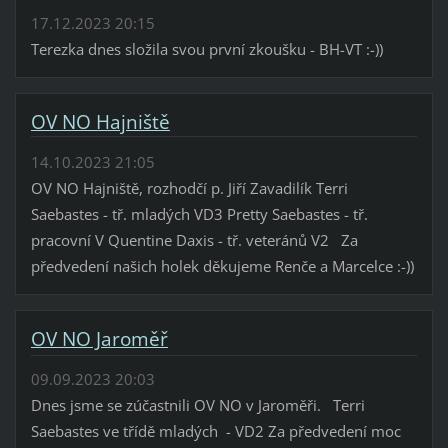
17.12.2023 20:15
Terezka dnes složila svou první zkoušku - BH-VT :-))
OV NO Hajniště
14.10.2023 21:05
OV NO Hajniště, rozhodčí p. Jiří Zavadilík Terri
Saebastes - tř. mladých VD3 Pretty Saebastes - tř.
pracovní V Quentine Daxis - tř. veteránů V2 Za
předvedení našich holek děkujeme Renče a Marcelce :-))
OV NO Jaroměř
09.09.2023 20:03
Dnes jsme se zúčastnili OV NO v Jaroměři. Terri
Saebastes ve třídě mladých - VD2 Za předvedení moc