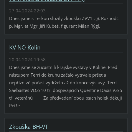
27.04.2024 22:03
Dnes jsme s Terkou složily zkoušku ZVV1 :-)). Rozhodčí
p. Mgr. et Mgr. Jiří Kubeš, figurant Milan Rýgl.
KV NO Kolín
20.04.2024 19:58
Dnes jsme se zúčastníli krajské výstavy v Kolíně. Před
nástupem Terri do kruhu začalo vytrvale pršet a
nepříznivé počasí vydrželo až do konce výstavy. Terri
Saebastes VD2/10 tř. dospívajících Quentine Daxis V3/5
tř. veteránů Za předvedení obou psích holek děkuji
Petře...
Zkouška BH-VT